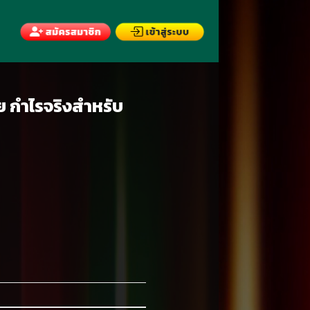
ย กำไรจริงสำหรับ