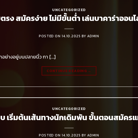
UNCATEGORIZED
รง สมัครง่าย ไม่มีขั้นต่ำ เล่นบาคาร่าออนไ
POSTED ON
14.10.2025
BY
ADMIN
ุกอย่างอยู่บนปลายนิ้ว กา […]
CONTINUE READING
→
UNCATEGORIZED
บบ เริ่มต้นเส้นทางนักเดิมพัน ขั้นตอนสมั
POSTED ON
14.10.2025
BY
ADMIN