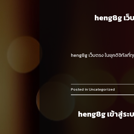
heng8g เว็บต
heng8g เว็บตรง ในยุคดิจิทัลที่ท
Posted in
Uncategorized
heng8g เข้าสู่ระ